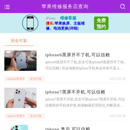
苹果维修服务店查询
维修客服
iPhone
免费
擅长:
苹果换屏、主板维
预约
修、电池更换[详细]
安全可靠
iphone6黑屏开不了机,可以信赖
iphone6黑屏开不了机,安全可靠iphone6黑屏开不了机-
可以信赖1.所必须换的iphone手机务必存有不是人为
常见故障,存有显着损坏,手机掉漆也许渗水一类的人
2022-05-30
iphone6黑屏开不了机
安全可靠
为因素毁坏,则没有在质保换机范畴内,2.换机时手机
设定里的系列号必须和手机包装盒子(换机时请携带)
iphone7黑屏不开机,可以信赖
的系列号完全一致,这也是维修中心和客户在革除小
票,如果是港版iphone则要求提供港澳通行证,对于差
iphone7黑屏不开机,安全可靠iphone7黑屏不开机-可以
异
信赖除掉手机保护套,根据触碰后背部位,判断是在哪
儿发烫非常大,是电池或是手机电路板上,如果是电池
2022-05-30
iphone7黑屏不开机
安全可靠
发烫,那麼还有很有可能电池已经逐渐有什么问题了;
一部分状况下,电池起胀的情况下就需要更为留意;而
iphone 售后,可以信赖
假如耗电量下降有时候迅