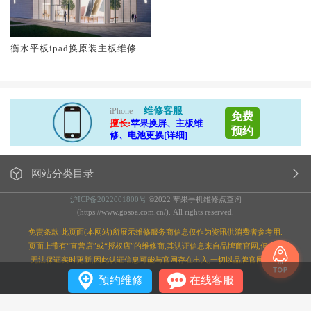
衡水平板ipad换原装主板维修中
心大概多少钱
维修客服
iPhone
免费
擅长:
苹果换屏、主板维
预约
修、电池更换[详细]
网站分类目录
沪ICP备2022001800号
©2022 苹果手机维修点查询
(https://www.gosoa.com.cn/). All rights reserved.
免责条款:此页面(本网站)所展示维修服务商信息仅作为资讯供消费者参考用.
页面上带有“直营店”或“授权店”的维修商,其认证信息来自品牌商官网,但本站
无法保证实时更新,因此认证信息可能与官网存在出入,一切以品牌官网为准;
预约维修
在线客服