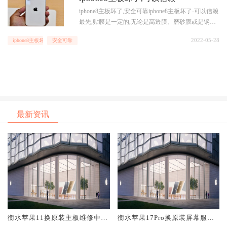
iphone8主板坏了,安全可靠iphone8主板坏了-可以信赖
最先,贴膜是一定的,无论是高透膜、磨砂膜或是钢化
玻璃膜,都能高效地安全防护iPhone显示屏遭受硬块的
2022-05-28
iphone8主板坏了
安全可靠
刮痕,但是,就刮、划这种损害来讲,前二者的弊端便是
应用一段时间以后就会变为“
最新资讯
衡水苹果11换原装主板维修中心
衡水苹果17Pro换原装屏幕服务
大概多少钱
网点大概多少钱