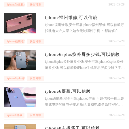
2022-05-29
iphone7p主板多少钱-
安全可靠
净水机渗水的状况,假如或是不小心碰到iPhon
iphone福州维修,可以信赖
iphone福州维修,安全可靠iphone福州维修-可以信赖寻
找耗电大户人家？如今无论哪种手机上,都能够在系
统软件中汇总出现阶段一段时间的耗电大户人家,只
2022-05-29
iphone福州维修
安全可靠
需了解谁耗电大,客户就可以提升应用,手机上快没电
了,一定就是你某一运用应用过分了,iPhone客户可以
iphone6splus换外屏多少钱,可以信赖
在“电池”选择项,概述以往24钟头和以往一周耗电量较
大的运用,iphone福州维修-可以信
iphone6splus换外屏多少钱,安全可靠iphone6splus换外
屏多少钱-可以信赖换iPhone手机显示屏多少钱？不一
样的更换方法造成费用不一样,在其中最划算的形式
2022-05-28
iphone6splus换外屏多少钱
安全可靠
便是自身选购品质的手机显示屏,随后亲自动手更换,
前提条件是自身日常的操作能力就很强,能确保更换
iphone6屏幕,可以信赖
显示屏以后能正常的应用,很多人试着以后造成手机
显示屏不可以应用了,假如
iphone6屏幕,安全可靠iphone6屏幕-可以信赖手机上是
集成电路的微电子技术商品,集成电路是高精密的,根
据专业的工艺开展研发和研制而成,维修工作人员需
2022-05-28
iphone6屏幕
安全可靠
要明白每一个处理芯片、电子器件的特性,掌握
iphone8主板坏了,可以信赖