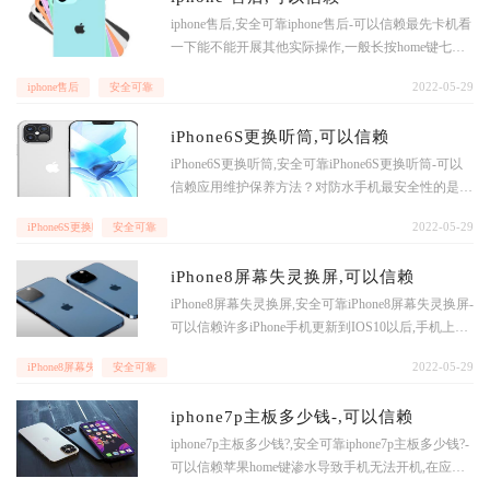
iphone售后,安全可靠iphone售后-可以信赖最先卡机看
一下能不能开展其他实际操作,一般长按home键七八
秒,看能不能转换到监测中心,有时卡仅仅一阵,长按ho
2022-05-29
iphone售后
安全可靠
me键可以撤出,随后关闭这一运用,在卡屏的情形下还
能够试一下按关机键,将其屏保,随后过一小会再再次
iPhone6S更换听筒,可以信赖
解锁,有时卡屏状况会消
iPhone6S更换听筒,安全可靠iPhone6S更换听筒-可以
信赖应用维护保养方法？对防水手机最安全性的是3
0℃以内的谈水,环境温度过高的水(如露天温泉或长期
2022-05-29
iPhone6S更换听筒
安全可靠
太阳照射下的海域)非常容易令塑胶质的密封垫片衰
老,进而丧失防潮工作能力;而海面中包含的盐份,则很
iPhone8屏幕失灵换屏,可以信赖
容易使金
iPhone8屏幕失灵换屏,安全可靠iPhone8屏幕失灵换屏-
可以信赖许多iPhone手机更新到IOS10以后,手机上会
发生有时候没有信号,都没有蜂窝移动网络的状况,当
2022-05-29
iPhone8屏幕失灵换屏
安全可靠
并没有再次联接以后,iPhone手机仍然无法联接到蜂窝
移动网络,碰到此问题,也需要根据重新启动的方法来
iphone7p主板多少钱-,可以信赖
试着一下,或者不重新启动得话,可以根据飞行模式
iphone7p主板多少钱?,安全可靠iphone7p主板多少钱?-
可以信赖苹果home键渗水导致手机无法开机,在应用
手机的历程中,要尽可能让手机避开水资源,以防导致