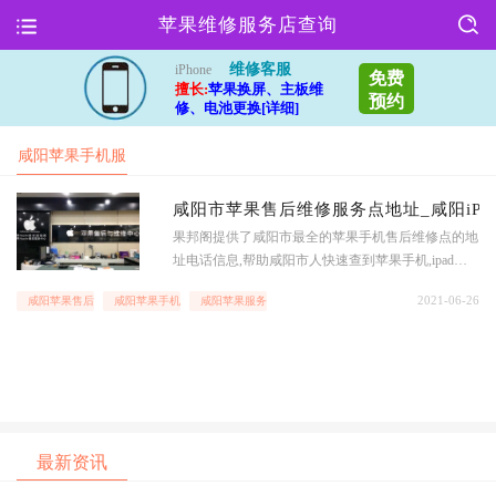
苹果维修服务店查询
维修客服
iPhone
免费
擅长:
苹果换屏、主板维
预约
修、电池更换[详细]
咸阳苹果手机服
务网点
咸阳市苹果售后维修服务点地址_咸阳iPh
果邦阁提供了咸阳市最全的苹果手机售后维修点的地
址电话信息,帮助咸阳市人快速查到苹果手机,ipad以
及macBook等苹果全系列产品地址服务查询,时时查询
2021-06-26
咸阳苹果售后维修点
咸阳苹果手机服务网点
咸阳苹果服务网点电话
iPhone,iPad和macbook等苹果和其他手机设备维修价
格,享受更优质的售后服务,查咸阳市苹果手机维修店
和苹果
最新资讯