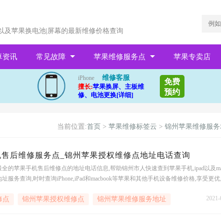
以及苹果换电池|屏幕的最新维修价格查询
卓资讯
常见故障
苹果维修服务点
苹果专卖店
维修客服
iPhone
免费
擅长:
苹果换屏、主板维
预约
修、电池更换[详细]
当前位置:
首页
>
苹果维修标签云
>
锦州苹果维修服务
机售后维修服务点_锦州苹果授权维修点地址电话查询
全的苹果手机售后维修点的地址电话信息,帮助锦州市人快速查到苹果手机,ipad以及ma
服务查询,时时查询iPhone,iPad和macbook等苹果和其他手机设备维修价格,享受更
果手机维修店和苹果
2021-
修点
锦州苹果授权维修点
锦州苹果维修服务地址