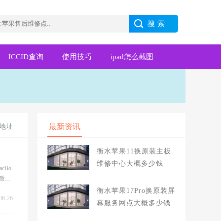
ICCID查询
使用技巧
ipad怎么截图
最新资讯
地址
衡水苹果11换原装主板
维修中心大概多少钱
cBo
优质的
衡水苹果17Pro换原装屏
06-26
幕服务网点大概多少钱