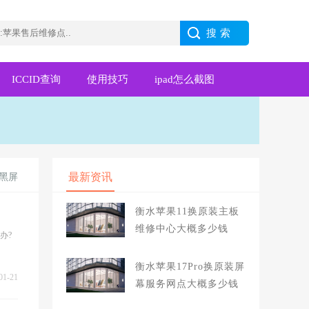
ICCID查询
使用技巧
ipad怎么截图
最新资讯
致黑屏
衡水苹果11换原装主板
维修中心大概多少钱
办?
衡水苹果17Pro换原装屏
01-21
幕服务网点大概多少钱