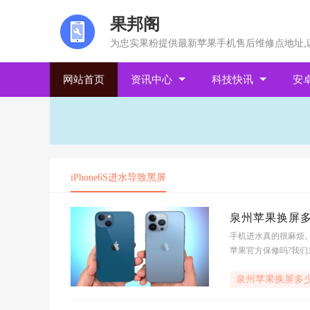
果邦阁
为忠实果粉提供最新苹果手机售后维修点地址,
网站首页
资讯中心
科技快讯
安
iPhone6S进水导致黑屏
泉州苹果换屏多
手机进水真的很麻烦。i
苹果官方保修吗?我
泉州苹果换屏多