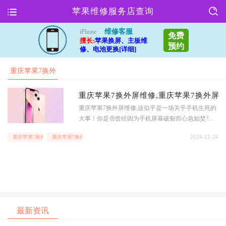
苹果维修服务店查询
维修客服
iPhone
免费
擅长:
苹果换屏、主板维
预约
修、电池更换[详细]
重庆苹果7换外
屏维修
重庆苹果7换外屏维修,重庆苹果7换外屏
重庆苹果7换外屏维修,这似乎是一场关乎手机生死的
大事！你是否曾经因为手机屏幕破裂而心急如焚?是
否曾经因为找不到合适的维修店而束手无策?现在,让
2024-12-24
重庆苹果7换外屏维修
重庆苹果7换外屏如何预约
我们告诉你一个好消息——重庆苹果7换外屏,只需简
单预约,问题迎刃而解！重庆苹果7换外屏如何预约?
这个问题困扰着许多人,但其实解决起来并不难.只需
打开手机,搜索“重庆苹果7换外屏预约”,就能找到一系
列专业的维修店铺.在这些店
最新资讯