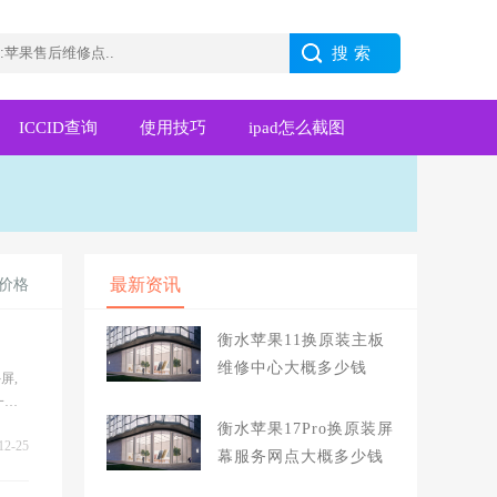
ICCID查询
使用技巧
ipad怎么截图
最新资讯
屏价格
衡水苹果11换原装主板
维修中心大概多少钱
屏,
样,
衡水苹果17Pro换原装屏
12-25
幕服务网点大概多少钱