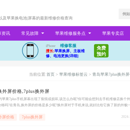
以及苹果换电池|屏幕的最新维修价格查询
卓资讯
常见故障
苹果维修服务点
苹果专卖店
维修客服
iPhone
免费
擅长:
苹果换屏、主板维
预约
修、电池更换[详细]
当前位置:
首页
>
苹果维修标签云
>
青岛苹果7plus换外
换外屏价格,7plus换外屏
的苹果7plus手机屏幕出现了裂痕或损坏,该怎么办呢?你可能会想到去手机维修店换个外
格吗?在青岛,换外屏的价格是多少呢?换外屏对于手机来说,就好比给它换了新的外貌一
苹果7
2024-
换外屏价格
7plus换外屏