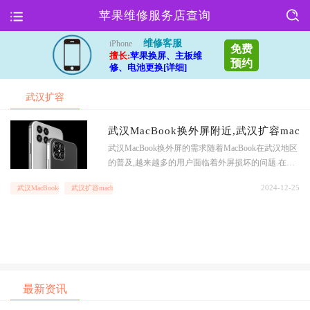
苹果维修服务店查询
维修客服
iPhone
免费
擅长:
苹果换屏、主板维
预约
修、电池更换[详细]
武汉扩容
macbook
武汉MacBook换外屏附近,武汉扩容macbo
武汉MacBook换外屏的需求随着MacBook在武汉地区
的普及,越来越多的用户面临着外屏损坏的问题.在这
种情况下,武汉MacBook换外屏的需求也日益增加.武
2024-12-25
武汉MacBook换外屏附近
武汉扩容macbook
汉地区涌现出了不少专业的MacBook维修店,为用户
提供了更加便捷的外屏更换服务.武汉扩容MacBook
的趋势随着科技的不断发展,MacBook的性能需求也
在不断提高.不少用户在使用MacBoo
最新资讯