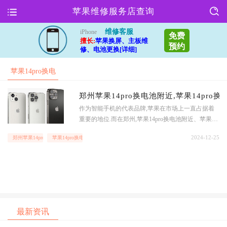
苹果维修服务店查询
维修客服
iPhone
免费
擅长:
苹果换屏、主板维
预约
修、电池更换[详细]
苹果14pro换电
芯指定
郑州苹果14pro换电池附近,苹果14pro
作为智能手机的代表品牌,苹果在市场上一直占据着
重要的地位.而在郑州,苹果14pro换电池附近、苹果14
pro换电芯指定成为了很多苹果手机用户的首选.下面,
2024-12-25
郑州苹果14pro换电池附近
苹果14pro换电芯指定
我们将从多个方面对这个地方做详细的阐述.地理位
置苹果14pro换电池附近、苹果14pro换电芯指定位于
郑州市二七区,交通非常便利.周边有多条公交线路,其
中
最新资讯