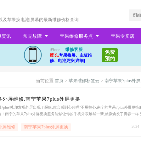
以及苹果换电池|屏幕的最新维修价格查询
卓资讯
常见故障
苹果维修服务点
苹果专卖店
维修客服
iPhone
免费
擅长:
苹果换屏、主板维
预约
修、电池更换[详细]
当前位置:
首页
>
苹果维修标签云
>
南宁苹果7plus外
s换外屏维修,南宁苹果7plus外屏更换
plus时,却发现外屏出现了裂痕,你会感到心碎吗?不用担心,南宁的苹果7plus外屏更换
！南宁的苹果7plus外屏更换服务能够让你的手机外表焕然一新,就像焕发了青春一样.
能找到专业的维修店,他们会用最先进的技术和高质量的零部件
2024-
换外屏维修
南宁苹果7plus外屏更换