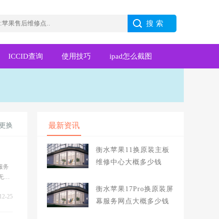
ICCID查询
使用技巧
ipad怎么截图
最新资讯
屏更换
衡水苹果11换原装主板
维修中心大概多少钱
服务
无论
衡水苹果17Pro换原装屏
12-25
幕服务网点大概多少钱