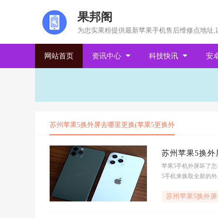
果邦阁
为忠实果粉提供最新苹果手机售后维修点地址,
网站首页
资讯中心
科技快讯
安
苏州苹果5换外屏去哪里更换(苹果5更换外
苏州苹果5换外
苹果5手机外屏坏了怎
5手机来换取全新的外
方
苏州苹果5换外屏