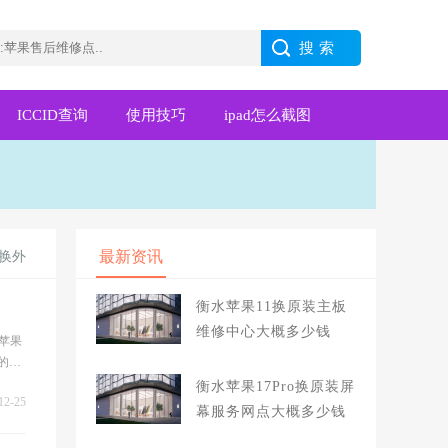
ICCID查询
使用技巧
ipad怎么截图
最新资讯
换外
衡水苹果11换原装主板
维修中心大概多少钱
苹果
的地
衡水苹果17Pro换原装屏
12-25
幕服务网点大概多少钱