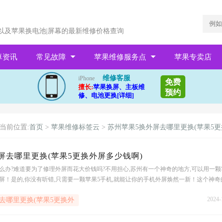
以及苹果换电池|屏幕的最新维修价格查询
卓资讯
常见故障
苹果维修服务点
苹果专卖店
维修客服
iPhone
免费
擅长:
苹果换屏、主板维
预约
修、电池更换[详细]
当前位置:
首页
>
苹果维修标签云
>
苏州苹果5换外屏去哪里更换(苹果5更
屏去哪里更换(苹果5更换外屏多少钱啊)
么办?难道要为了修理外屏而花大价钱吗?不用担心,苏州有一个神奇的地方,可以用一颗
屏！是的,你没有听错,只需要一颗苹果5手机,就能让你的手机外屏焕然一新！这个神奇
2024-
去哪里更换(苹果5更换外