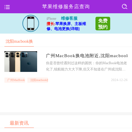
苹果维修服务店查询
维修客服
iPhone
免费
擅长:
苹果换屏、主板维
预约
修、电池更换[详细]
沈阳macbook换
电池
广州MacBook换电池附近,沈阳macboo
你是否曾经遇到过这样的困扰：你的MacBook电池老
化了,续航能力大大下降,但又不知道在广州或沈阳附
近哪里可以更换电池?别担心,我们为你提供了最专业
2024-12-26
广州MacBook换电池附近
沈阳macbook换电池
的解决方案！在广州或沈阳地区,有许多专业的MacB
ook维修店可以帮助你更换电池.这些维修店拥有经验
丰富的技术人员,他们能够为你提供高质量的电池更
换服务,让你的MacB
最新资讯