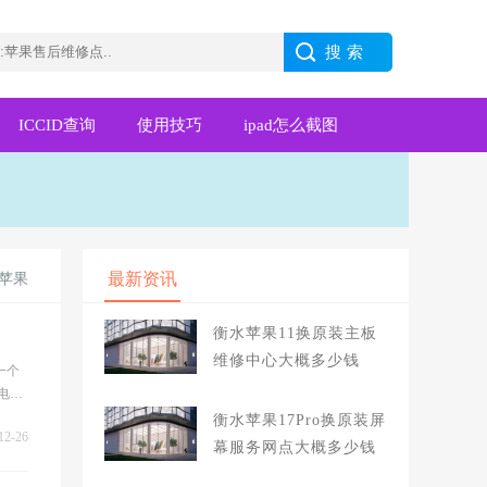
ICCID查询
使用技巧
ipad怎么截图
最新资讯
苹果
衡水苹果11换原装主板
维修中心大概多少钱
一个
电池
衡水苹果17Pro换原装屏
12-26
幕服务网点大概多少钱