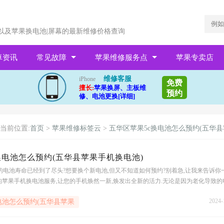
以及苹果换电池|屏幕的最新维修价格查询
卓资讯
常见故障
苹果维修服务点
苹果专卖店
维修客服
iPhone
免费
擅长:
苹果换屏、主板维
预约
修、电池更换[详细]
当前位置:
首页
>
苹果维修标签云
>
五华区苹果5c换电池怎么预约(五华县
换电池怎么预约(五华县苹果手机换电池)
机的电池寿命已经到了尽头?想要换个新电池,但又不知道如何预约?别着急,让我来告诉你
苹果手机换电池服务,让您的手机焕然一新,焕发出全新的活力.无论是因为老化导致的
使用导致的续航能力下降,我们都能为您提供专业的
2024-
电池怎么预约(五华县苹果