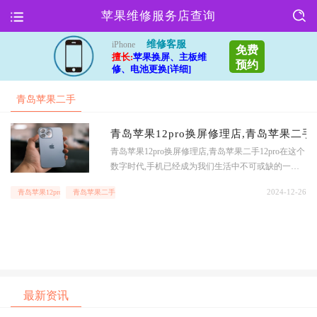
苹果维修服务店查询
维修客服
iPhone
免费
擅长:
苹果换屏、主板维
预约
修、电池更换[详细]
青岛苹果二手
12pro
青岛苹果12pro换屏修理店,青岛苹果二手12
青岛苹果12pro换屏修理店,青岛苹果二手12pro在这个
数字时代,手机已经成为我们生活中不可或缺的一部
分.而苹果12pro作为苹果公司最新推出的旗舰手机,更
2024-12-26
青岛苹果12pro换屏修理店
青岛苹果二手12pro
是备受追捧.随着手机的使用时间增长,屏幕碎裂、显
示异常等问题也会随之而来.这时候,就需要找到一个
靠谱的修理店来解决这些问题.青岛苹果12pro换屏修
理店,就是您的最佳选择.这家修理店拥有专业的技术
最新资讯