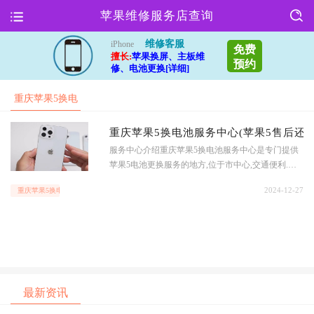
苹果维修服务店查询
维修客服
iPhone
免费
擅长:
苹果换屏、主板维
预约
修、电池更换[详细]
重庆苹果5换电
池服务中心(苹
重庆苹果5换电池服务中心(苹果5售后还
服务中心介绍重庆苹果5换电池服务中心是专门提供
果5售后还能
苹果5电池更换服务的地方,位于市中心,交通便利.该
服务中心拥有专业的技术团队和高品质的原装电池,
2024-12-27
重庆苹果5换电池服务中心(苹果5售后还能
能够为用户提供快速、可靠的服务.服务项目服务中
心提供苹果5电池更换服务,无论是因为电池老化导致
续航能力下降,还是因为电池损坏无法正常使用,都可
以在这里得到解决.用户只需带着手机前来,专业技术
人员将在
最新资讯