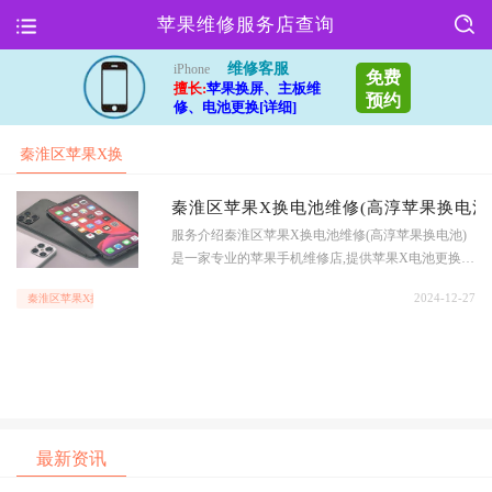
苹果维修服务店查询
维修客服
iPhone
免费
擅长:
苹果换屏、主板维
预约
修、电池更换[详细]
秦淮区苹果X换
电池维修(高淳
秦淮区苹果X换电池维修(高淳苹果换电池
服务介绍秦淮区苹果X换电池维修(高淳苹果换电池)
苹果换电池)
是一家专业的苹果手机维修店,提供苹果X电池更换服
务.无论是电池老化导致续航能力下降,还是出现充电
2024-12-27
秦淮区苹果X换电池维修(高淳苹果换电池)
问题,我们都能为您解决.专业团队我们拥有经验丰富
的维修团队,他们经过专业培训,能够快速准确地更换
苹果X电池,保证维修质量.无需担心维修过程中出现
其他
最新资讯