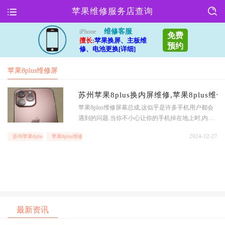
苹果维修服务店查询
维修客服
iPhone
免费
擅长:
苹果换屏、主板维
预约
修、电池更换[详细]
苹果8plus维修屏
幕总成
苏州苹果8plus换内屏维修,苹果8plus维
苹果8plus维修屏幕总成,这似乎是许多手机用户都会
遇到的问题.当你不小心让你的手机掉在地上时,内屏
就会出现裂痕或者破损,这时候你就需要去寻找一家
2024-12-27
苏州苹果8plus换内屏维修
苹果8plus维修屏幕总成
可靠的维修店来解决这个问题.苏州的一家维修店提
供了苹果8plus换内屏的服务,他们的维修技术非常专
业,能够快速地解决你的问题.他们使用的内屏总成是
原装的,质量非常可靠,使用起来也非常顺畅.当你走进
这家维修店
最新资讯