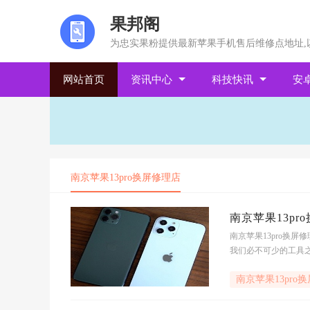
果邦阁
为忠实果粉提供最新苹果手机售后维修点地址,
网站首页
资讯中心
科技快讯
安
南京苹果13pro换屏修理店
南京苹果13pr
南京苹果13pro换屏
我们必不可少的工具之
因,我们的手机可能会出
南京苹果13pro
ro换屏店就是您最好的