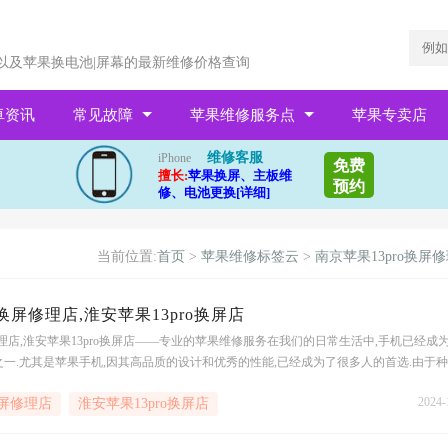
以及苹果换电池|屏幕的最新维修价格查询
卓资讯
常见故障
苹果维修服务点
苹果专卖店
维修客服
iPhone
免费
擅长:
苹果换屏、主板维
预约
修、电池更换[详细]
当前位置:
首页
>
苹果维修标签云
>
南京苹果13pro换屏
o换屏修理店,淮安苹果13pro换屏店
修理店,淮安苹果13pro换屏店——专业的苹果维修服务在我们的日常生活中,手机已经成
一.尤其是苹果手机,因其高品质的设计和优秀的性能,已经成为了很多人的首选.由于
现各种各样的问题,最常见的就是屏幕问题.这时候,南京苹果13pro换屏修理店,淮安苹果
2024-
换屏修理店
淮安苹果13pro换屏店
选择.服务范围南京苹果13