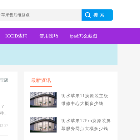
ICCID查询
使用技巧
ipad怎么截图
最新资讯
修理店
衡水苹果11换原装主板
维修中心大概多少钱
为了
种种原
13p
衡水苹果17Pro换原装屏
12-27
幕服务网点大概多少钱