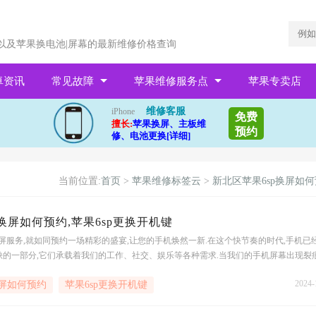
以及苹果换电池|屏幕的最新维修价格查询
卓资讯
常见故障
苹果维修服务点
苹果专卖店
维修客服
iPhone
免费
擅长:
苹果换屏、主板维
预约
修、电池更换[详细]
当前位置:
首页
>
苹果维修标签云
>
新北区苹果6sp换屏如
换屏如何预约,苹果6sp更换开机键
换屏服务,就如同预约一场精彩的盛宴,让您的手机焕然一新.在这个快节奏的时代,手机已
缺的一部分,它们承载着我们的工作、社交、娱乐等各种需求.当我们的手机屏幕出现裂
像是一把刺在我们心头,让我们无法安心.及时更换屏幕就显得尤为重要.苹果6sp更换开机
2024-
换屏如何预约
苹果6sp更换开机键
一把新的钥匙