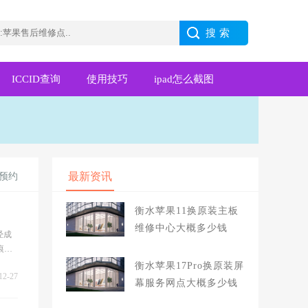
ICCID查询
使用技巧
ipad怎么截图
最新资讯
何预约
衡水苹果11换原装主板
维修中心大概多少钱
经成
痕或
键,
衡水苹果17Pro换原装屏
12-27
幕服务网点大概多少钱