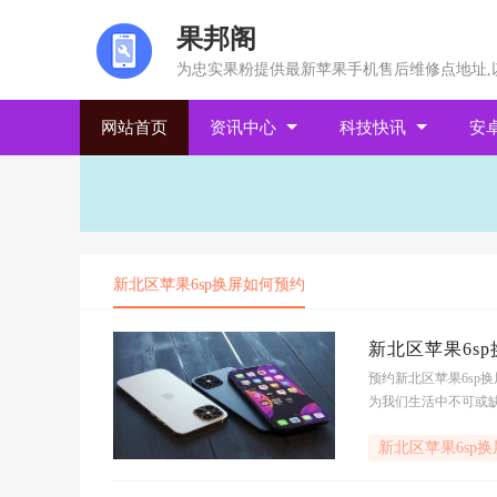
果邦阁
为忠实果粉提供最新苹果手机售后维修点地址,
网站首页
资讯中心
科技快讯
安
新北区苹果6sp换屏如何预约
新北区苹果6sp
预约新北区苹果6sp
为我们生活中不可或
者出现其他问题时,就
新北区苹果6sp
就像是给手机增添了