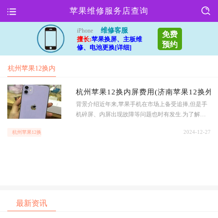
苹果维修服务店查询
维修客服
iPhone
免费
擅长:
苹果换屏、主板维
预约
修、电池更换[详细]
杭州苹果12换内
屏费用(济南苹
杭州苹果12换内屏费用(济南苹果12换外屏
背景介绍近年来,苹果手机在市场上备受追捧,但是手
果12换外
机碎屏、内屏出现故障等问题也时有发生.为了解决
这些问题,很多地方都有专业的维修店提供换屏维修
2024-12-27
杭州苹果12换内屏费用(济南苹果12换外
服务.今天我们就来详细了解一下杭州苹果12换内屏
费用和济南苹果12换外屏的情况.价格比较在杭州,苹
果12换内屏的费用大约在1000-1500元之间,具体价格
还会根据维修店的品牌和服务水平而有所不同.而在
济南,苹果1
最新资讯