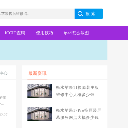
ICCID查询
使用技巧
ipad怎么截图
最新资讯
中心
衡水苹果11换原装主板
维修中心大概多少钱
的技
务中
衡水苹果17Pro换原装屏
12-27
幕服务网点大概多少钱