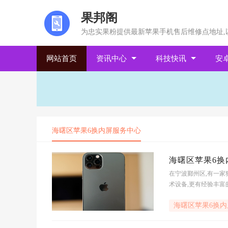
果邦阁
为忠实果粉提供最新苹果手机售后维修点地址,
网站首页
资讯中心
科技快讯
安
海曙区苹果6换内屏服务中心
海曙区苹果6换
在宁波鄞州区,有一家
术设备,更有经验丰富
心位于海曙区,这里的
海曙区苹果6换