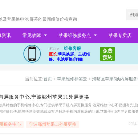
以及苹果换电池|屏幕的最新维修价格查询
卓资讯
常见故障
苹果维修服务点
苹果专卖店
维修客服
iPhone
免费
擅长:
苹果换屏、主板维
预约
修、电池更换[详细]
当前位置:
首页
>
苹果维修标签云
>
海曙区苹果6换内屏服务
内屏服务中心,宁波鄞州苹果11外屏更换
独具特色的手机维修中心,专门提供苹果手机内屏更换服务.这家维修中心不仅拥有先进
的维修师傅,能够快速高效地帮助客户解决手机内屏损坏的问题.苹果手机6内屏更换服
服务不仅快速,而且价格实惠.无论是屏幕碎裂
2024-
内屏服务中心
宁波鄞州苹果11外屏更换