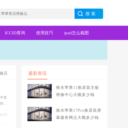
ICCID查询
使用技巧
ipad怎么截图
最新资讯
修店
衡水苹果11换原装主板
维修中心大概多少钱
从中发
要担
e6
衡水苹果17Pro换原装屏
12-27
幕服务网点大概多少钱