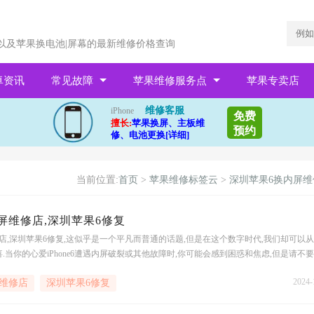
以及苹果换电池|屏幕的最新维修价格查询
卓资讯
常见故障
苹果维修服务点
苹果专卖店
维修客服
iPhone
免费
擅长:
苹果换屏、主板维
预约
修、电池更换[详细]
当前位置:
首页
>
苹果维修标签云
>
深圳苹果6换内屏维
屏维修店,深圳苹果6修复
店,深圳苹果6修复,这似乎是一个平凡而普通的话题,但是在这个数字时代,我们却可以
.当你的心爱iPhone6遭遇内屏破裂或其他故障时,你可能会感到困惑和焦虑,但是请不
业的苹果6换内屏维修店,他们可以帮助你解决所有的问题.这家维修店不仅仅是修复iPhon
2024-
维修店
深圳苹果6修复
的魔法工坊,他们拥有着最先进的技术和