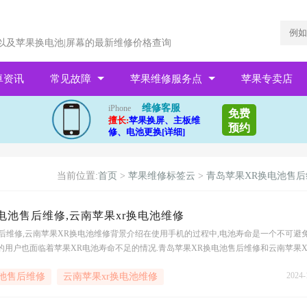
以及苹果换电池|屏幕的最新维修价格查询
卓资讯
常见故障
苹果维修服务点
苹果专卖店
维修客服
iPhone
免费
擅长:
苹果换屏、主板维
预约
修、电池更换[详细]
当前位置:
首页
>
苹果维修标签云
>
青岛苹果XR换电池售后
电池售后维修,云南苹果xr换电池维修
后维修,云南苹果XR换电池维修背景介绍在使用手机的过程中,电池寿命是一个不可避
的用户也面临着苹果XR电池寿命不足的情况.青岛苹果XR换电池售后维修和云南苹果X
.服务项目青岛苹果XR换电池售后维修和云南苹果XR换电池维修服务主要包括电池
2024-
池售后维修
云南苹果xr换电池维修
诊断等.用户可以根据自身需求选择