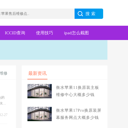
ICCID查询
使用技巧
ipad怎么截图
最新资讯
维修
衡水苹果11换原装主板
维修中心大概多少钱
免的
R换
更换、
衡水苹果17Pro换原装屏
12-27
幕服务网点大概多少钱