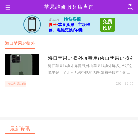
苹果维修服务店查询
维修客服
iPhone
免费
擅长:
苹果换屏、主板维
预约
修、电池更换[详细]
海口苹果14换外
屏费用(佛山苹
海口苹果14换外屏费用(佛山苹果14换外
海口苹果14换外屏费用,佛山苹果14换外屏多少钱?这
果14换外
似乎是一个让人无法拒绝的诱惑.随着科技的不断发
展,手机已经成为我们生活中不可或缺的一部分.不可
2024-12-30
海口苹果14换外屏费用(佛山苹果14换外
避免地,我们的手机也会出现一些小故障,比如屏幕破
裂.当这种情况发生时,我们不禁
最新资讯