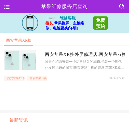
苹果维修服务店查询
维修客服
iPhone
免费
擅长:
苹果换屏、主板维
预约
修、电池更换[详细]
西安苹果XR换
外屏修理店
西安苹果XR换外屏修理店,西安苹果xr换
背景介绍西安是一个历史悠久的城市,也是一个现代
化发展迅速的城市.随着智能手机的普及,苹果XR成为
了许多人的选择.不小心摔碎手机外屏是许多人都会
2024-12-30
西安苹果XR换外屏修理店
西安苹果xr换外屏价格
遇到的问题.在西安,有许多专业的苹果XR换外屏修理
店,他们可以帮助你解决这个困扰.服务项目这些苹果
XR换外屏修理店提供的服务不仅仅是简单的更换外
屏,他们还可以检测手机的其他部件是否受损,确保
最新资讯