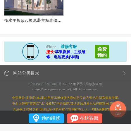
衡水平板ipad换原装主板维修中
心大概多少钱
维修客服
iPhone
免费
擅长:
苹果换屏、主板维
预约
修、电池更换[详细]
网站分类目录
沪ICP备2022001800号
©2022 苹果手机维修点查询
(https://www.gosoa.com.cn/). All rights reserved.
免责条款:此页面(本网站)所展示维修服务商信息仅作为资讯供消费者参考用.
页面上带有“直营店”或“授权店”的维修商,其认证信息来自品牌商官网,但本站
无法保证实时更新,因此认证信息可能与官网存在出入,一切以品牌官网为准;
预约维修
在线客服