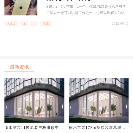
优惠价格以现场检测结果为准。3。说白了，iPhone5
S10，2，1，苹果，2一个。你说的2/1是什么意思？
s打折卖给苏宁，
二除以一也可以说是二分之一，也可以理解为2比1
二。ios10.2.1提示更新无法验证。怎么回事1。最近
2022-06-16
iOS10
2
1
苹果
有朋友想升级IOS2官方系统，有一个提示是无法验
证更新“IOS2验证失败，因为你已经不联网”2。对
此，本文介绍了ios2无法验证更新这一现象的解决方
法。最近两天一直收到ios2系统
最新资讯
衡水苹果11换原装主板维修中心
衡水苹果17Pro换原装屏幕服务
大概多少钱
网点大概多少钱