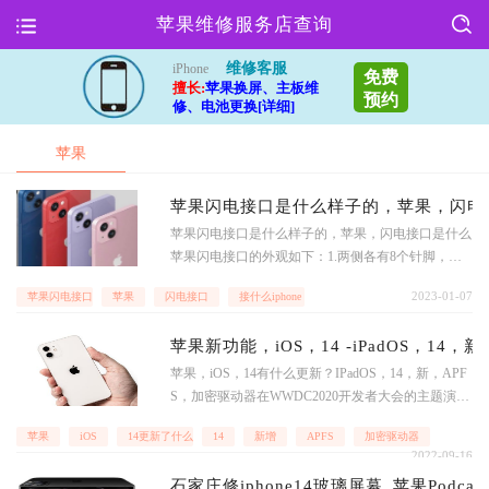
苹果维修服务店查询
维修客服
iPhone
免费
擅长:
苹果换屏、主板维
预约
修、电池更换[详细]
苹果
苹果闪电接口是什么样子的，苹果，闪电接口
苹果闪电接口是什么样子的，苹果，闪电接口是什么
苹果闪电接口的外观如下：1.两侧各有8个针脚，白
色部分使这些针脚相互绝缘.最外层的金属实际上起
2023-01-07
苹果闪电接口什么样子
苹果
闪电接口
接什么iphone
着接地功能，所以严格来说Lightning接口为9Pin针脚
设计.接头两侧有一点凹陷，主要是为了在插槽中卡
苹果新功能，iOS，14 -iPadOS，14，
住(插槽内左右两侧有弹簧片)。.2.插入时，具有接地
功能的金属部分将首先进入插槽，避免信号针先连接
苹果，iOS，14有什么更新？IPadOS，14，新，APF
造成静电问题.接
S，加密驱动器在WWDC2020开发者大会的主题演讲
中，苹果并没有过多介绍iOS14和iPadOS14的“文
苹果
iOS
14更新了什么-iPadOS
14
新增
APFS
加密驱动器
件”应用中的新特性，可能是因为变化不
2022-09-16
石家庄修iphone14玻璃屏幕_苹果Podc