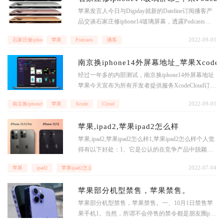
苹果发言人今日与Digiday就新的Dateline订阅播客产
品交谈石家庄修iphone14玻璃屏幕，透露Podcasts自2
021年6月推出以来，付费订阅用户数量增长了300%
2022-09-01
石家庄修iphone14玻璃屏幕
苹果
Podcasts
播客
以上。苹果发言人说，“TopShows”前100名节目中，
石家庄修iphone14玻璃屏幕有超过25%的节目在中国P
南京换iphone14外屏幕地址_苹果Xcod
odcasts
经过一年多的内部测试，南京换iphone14外屏幕地址
苹果今天宣布为所有开发者提供服务XcodeCloud订阅
服务。简单来说，XcodeCloud是内置的Xcode程序中
2022-09-01
南京换iphone14外屏幕地址
苹果
Xcode
Cloud
的持续集成和交付服务旨在为开发者提供基于云的工
具，帮助开发者更好地开发App，运行自动化测试，
苹果,ipad2,苹果ipad2怎么样
通过其他任务加快开发过
苹果,ipad2,苹果ipad2怎么样1,苹果ipad2怎么样个人觉
得有以下好处：1、它是公认的在竞争产品中脱颖而
出的好产品.您可能只在电视广告里听说过三星的Gala
2022-07-04
苹果
ipad2
苹果ipad2怎么样
xyTab,但不用看广告就可以知道iPad了.2、它是在苹
果的产品中兼容性最高的产品.它有大屏幕、A5双核
苹果部分机型禁售，苹果禁售。
CPU处理器、陀螺仪、摄像
苹果部分机型禁售，苹果禁售。一、10月1日禁售苹
果手机1。当然，所谓不会停售的禁令都是朋友圈ps
出来的。现在有好几个版本。7月15日北京禁售苹