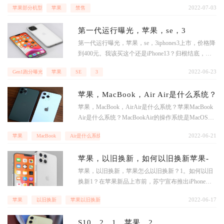
2022-07-03
苹果部分机型禁售
苹果
禁售
果，1日北京禁售2017年苹果(此均来自朋友圈ps)。现
在只剩下百里手机长在北京知识产权局起诉苹果，说
第一代运行曝光，苹果，se，3
它长得像苹果。百利获得了苹果的专利授权费就不错
了，也不会被封杀。二。最近很火的苹果ban1是什
第一代运行曝光，苹果，se，3iphones3上市，价格降
么？驱动中国2018年12月11日高通周一宣布
到400元。我该买这个还是iPhone13？归根结底，我
喜欢苹果se3，但是预算不足。其次，可能是学生党
2022-06-23
Gen1跑分曝光
苹果
SE
3
买的多。如果预算充足，建议买苹果13。当然，目前
苹果12系列降价。相比较而言，我个人认为同价位不
苹果，MacBook，Air Air是什么系统？
如买苹果12min
苹果，MacBook，AirAir是什么系统？苹果MacBook
Air是什么系统？MacBookAir的操作系统是MacOSMo
jave，Mac系统是基于Unix内核的图形化操作系统；
2022-06-21
苹果
MacBook
Air是什么系统啊？
一般情况下不能安装在普通PC上的
苹果，以旧换新，如何以旧换新苹果-
苹果，以旧换新，苹果怎么以旧换新？1。如何以旧
换新1？在苹果新品上市前，苏宁宣布推出iPhone
6“以旧换新”活动。通过以旧换新，用户可以将自己
2022-06-17
苹果
以旧换新
苹果以旧换新怎么换-
的旧机拿到苏宁的线下门店进行评估，然后根据评估
结果获得相应的代金券。[xiPhone5S，无明显划痕，
S10，2，1，苹果，2
无进水，可正常使用，优惠2500元左右，但每台旧机