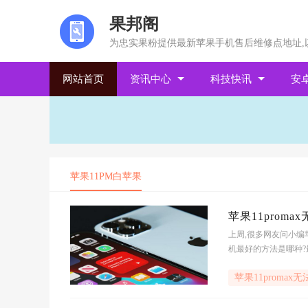
果邦阁
为忠实果粉提供最新苹果手机售后维修点地址,
网站首页
资讯中心
科技快讯
安
苹果11PM白苹果
苹果11prom
上周,很多网友问小编苹
机最好的方法是哪种?
11promax无法开机,
苹果11promax