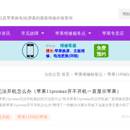
以及苹果换电池|屏幕的最新维修价格查询
卓资讯
常见故障
苹果维修服务点
苹果专卖店
维修客服
iPhone
免费
擅长:
苹果换屏、主板维
预约
修、电池更换[详细]
当前位置:
首页
>
苹果维修标签云
>
苹果11PM
ax无法开机怎么办（苹果11promax开不开机一直显示苹果）
果11promax无法开机最好的方法是什么?有关苹果11promax无法开机返厂是维修还是
最新苹果11promax开不开机怎么办?整理了一些解决方案分享如下这篇文章主要介绍
包括苹果11promax无法开机返
2022-
无法开机
苹果11PM白苹果