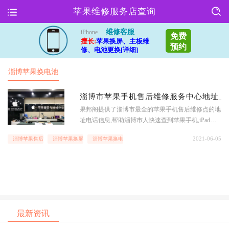
苹果维修服务店查询
维修客服
iPhone
免费
擅长:
苹果换屏、主板维
预约
修、电池更换[详细]
淄博苹果换电池
地址
淄博市苹果手机售后维修服务中心地址_淄博
果邦阁提供了淄博市最全的苹果手机售后维修点的地
址电话信息,帮助淄博市人快速查到苹果手机,iPad以
及macBook等苹果全系列产品地址服务查询,时时查询
2021-06-05
淄博苹果售后维修点
淄博苹果换屏地址
淄博苹果换电池地址
iPhone,iPad和macbook等苹果和其他手机设备维修价
格,享受更优质的售后服务,查淄博市苹果手机维修店
和苹果
最新资讯