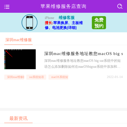
苹果维修服务店查询
维修客服
iPhone
免费
擅长:
苹果换屏、主板维
预约
修、电池更换[详细]
深圳mac维修服
务地址
深圳mac维修服务地址教您macOS big
深圳mac维修服务地址教您macOS big sur系统中的短
语怎么添加删除如何在macOSbigsur系统中添加和删
除短语?MacOSbigsur在输入时有很多内置短语如果你
2022-01-14
深圳mac维修服务地址
sur系统短语
macOS系统短语
想删除不寻常的短语,你如何删除它们?让我们看看下
面的详细教程有需要的朋友可以参考一下深圳mac维
修服务地址教
最新资讯