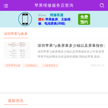
苹果维修服务店查询
维修客服
iPhone
免费
擅长:
苹果换屏、主板维
预约
修、电池更换[详细]
深圳苹果7p换屏
幕
深圳苹果7p换屏幕多少钱以及屏幕报价多
深圳苹果7p换屏幕多少钱以及屏幕报价多少许多使用
苹果手机的网友也有这样的感慨,用的起苹果,真的不
能修了,就拿现在许多人在使用的iphone7plus,大家都
2022-01-22
深圳苹果7p换屏幕
7p屏幕报价
7p换屏幕多少钱
有这样的感慨,用的起苹果,真的不能再用了呢?下面果
邦阁的小编和大家一起分析.深圳苹果7p换屏幕多少
钱以
最新资讯