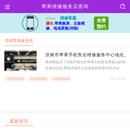
苹果维修服务店查询
维修客服
iPhone
免费
擅长:
苹果换屏、主板维
预约
修、电池更换[详细]
济南苹果换屏维
修点
济南市苹果手机售后维修服务中心地址_济南
果邦阁提供了济南市最全的苹果手机售后维修点的地
址电话信息,帮助济南市人快速查到苹果手机,iPad以
及macBook等苹果全系列产品地址服务查询,时时查询
2021-06-05
济南苹果售后维修点地址
济南苹果换屏维修点
济南苹果换电池多少钱
iPhone,iPad和macbook等苹果和其他手机设备维修价
格,享受更优质的售后服务,查济南市苹果手机维修店
和苹果
最新资讯