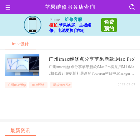
苹果维修服务店查询
维修客服
iPhone
免费
擅长:
苹果换屏、主板维
预约
修、电池更换[详细]
imac设计
广州imac维修点分享苹果新款iMac Pro将
广州imac维修点分享苹果新款iMac Pro将采用M1 iMa
c相似设计在彭博社最新的Poweron栏目中,Markgurma
n表示,苹果预计将发布一款设计语言相似的iMacPro,
2022-02-07
广州imac维修点
imac设计
新款imac发布
比目前的24英寸iMac更大.Markgurman表示,预计苹果
今年将推出新的iMacPro机型,将配备与MacbokPro相
同的M1Pro或
最新资讯