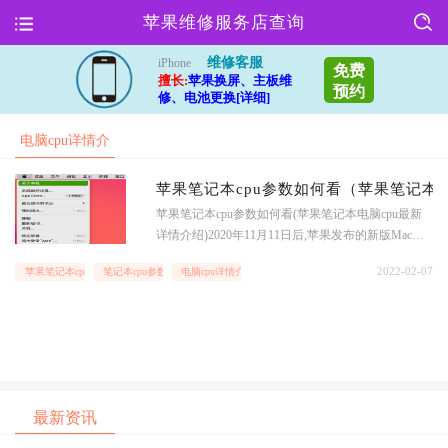
苹果维修服务店查询
维修客服
iPhone
免费
擅长:
苹果换屏、主板维
预约
修、电池更换[详细]
电脑cpu详情介
绍
苹果笔记本cpu参数如何看（苹果笔记本电
苹果笔记本cpu参数如何看(苹果笔记本电脑cpu最新
详情介绍)2020年11月11日后,苹果发布的新版Mac电
脑采用了M1芯片,此芯片为ARM平台,造成原先英特
2022-02-07
苹果笔记本cpu
笔记本cpu参数
电脑cpu详情介绍
尔(Intel)CPU下的一些软件可能在M1芯片上无法运
行!如何下载适合自己cup型号的软件呢?首先果邦阁
的小编来教你区
最新资讯