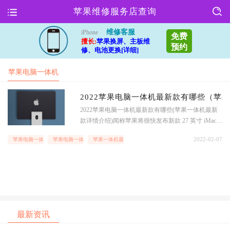
苹果维修服务店查询
维修客服
iPhone
免费
擅长:
苹果换屏、主板维
预约
修、电池更换[详细]
苹果电脑一体机
介绍
2022苹果电脑一体机最新款有哪些（苹
2022苹果电脑一体机最新款有哪些(苹果一体机最新
款详情介绍)闻称苹果将很快发布新款 27 英寸 iMac,
并且可能将之命名为 iMac Pro .Apple Insider 预计,新
2022-02-07
苹果电脑一体机
苹果电脑一体机介绍
苹果一体机最新款
款 iMac 或在两个方向中选择一个 —— 要么用高端芯
片组来衬托 Pro 的特性,要么将消费级芯片置
最新资讯