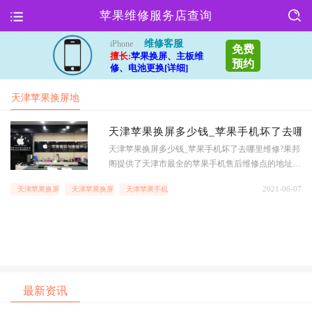
苹果维修服务店查询
维修客服
iPhone
免费
擅长:
苹果换屏、主板维
预约
修、电池更换[详细]
天津苹果换屏地
址
天津苹果换屏多少钱_苹果手机坏了去哪
天津苹果换屏多少钱_苹果手机坏了去哪里维修?果邦
阁提供了天津市最全的苹果手机售后维修点的地址电
话信息,帮助天津市人快速查到苹果手机,ipad以及mac
2021-06-07
天津苹果换屏多少钱
天津苹果换屏地址
天津苹果手机维修去哪里
Book等苹果全系列产品地址服务查询,时时查询iPhon
e,iPad和macbook等苹果和其他手机设备维修价格,享
受更
最新资讯