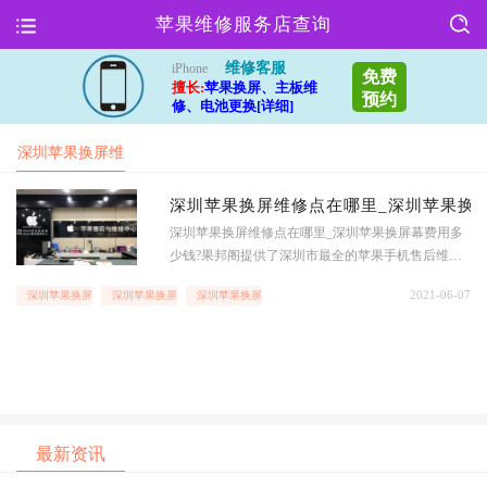
苹果维修服务店查询
维修客服
iPhone
免费
擅长:
苹果换屏、主板维
预约
修、电池更换[详细]
深圳苹果换屏维
修中心
深圳苹果换屏维修点在哪里_深圳苹果换
深圳苹果换屏维修点在哪里_深圳苹果换屏幕费用多
少钱?果邦阁提供了深圳市最全的苹果手机售后维修
点的地址电话信息,帮助深圳市人快速查到苹果手机,i
2021-06-07
深圳苹果换屏维修中心
深圳苹果换屏在哪里
深圳苹果换屏幕费用
pad以及macBook等苹果全系列产品地址服务查询,时
时查询iPhone,iPad和macbook等苹果和其他手机设备
维修价格
最新资讯