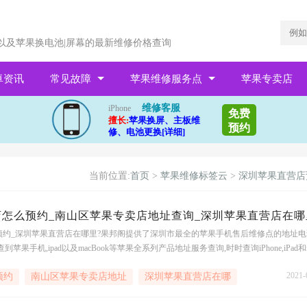
以及苹果换电池|屏幕的最新维修价格查询
卓资讯
常见故障
苹果维修服务点
苹果专卖店
维修客服
iPhone
免费
擅长:
苹果换屏、主板维
预约
修、电池更换[详细]
当前位置:
首页
>
苹果维修标签云
>
深圳苹果直营店
怎么预约_南山区苹果专卖店地址查询_深圳苹果直营店在哪
预约_深圳苹果直营店在哪里?果邦阁提供了深圳市最全的苹果手机售后维修点的地址电
苹果手机,ipad以及macBook等苹果全系列产品地址服务查询,时时查询iPhone,iPad和m
机设备维修价格,享受
2021-
预约
南山区苹果专卖店地址
深圳苹果直营店在哪