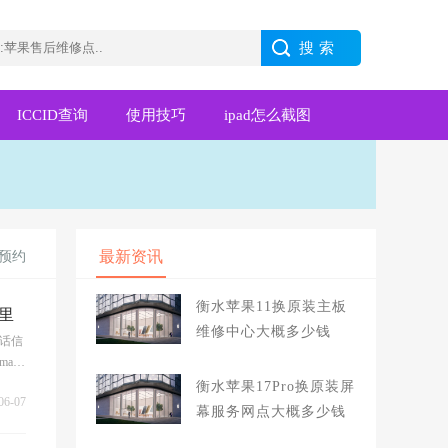
ICCID查询
使用技巧
ipad怎么截图
最新资讯
预约
衡水苹果11换原装主板
里
维修中心大概多少钱
话信
acb
衡水苹果17Pro换原装屏
06-07
幕服务网点大概多少钱