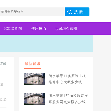
ICCID查询
使用技巧
ipad怎么截图
最新资讯
维修
衡水苹果11换原装主板
维修中心大概多少钱
或者
细了
同的屏
衡水苹果17Pro换原装屏
12-25
幕服务网点大概多少钱