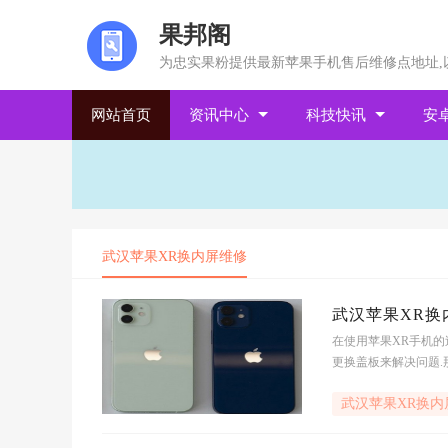
果邦阁
为忠实果粉提供最新苹果手机售后维修点地址,
网站首页
资讯中心
科技快讯
安
武汉苹果XR换内屏维修
武汉苹果XR换
在使用苹果XR手机的
更换盖板来解决问题.
解一下.武汉苹果XR
武汉苹果XR换内
幕损坏程度等