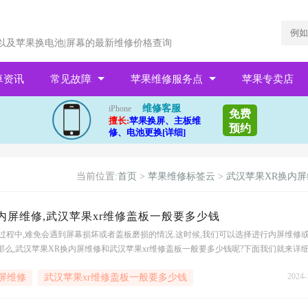
以及苹果换电池|屏幕的最新维修价格查询
卓资讯
常见故障
苹果维修服务点
苹果专卖店
维修客服
iPhone
免费
擅长:
苹果换屏、主板维
预约
修、电池更换[详细]
当前位置:
首页
>
苹果维修标签云
>
武汉苹果XR换内屏
内屏维修,武汉苹果xr维修盖板一般要多少钱
过程中,难免会遇到屏幕损坏或者盖板磨损的情况.这时候,我们可以选择进行内屏维修
那么,武汉苹果XR换内屏维修和武汉苹果xr维修盖板一般要多少钱呢?下面我们就来详
换内屏维修价格苹果XR手机的内屏维修价格会因为不同的维修渠道、不同的地区、不
2024-
屏维修
武汉苹果xr维修盖板一般要多少钱