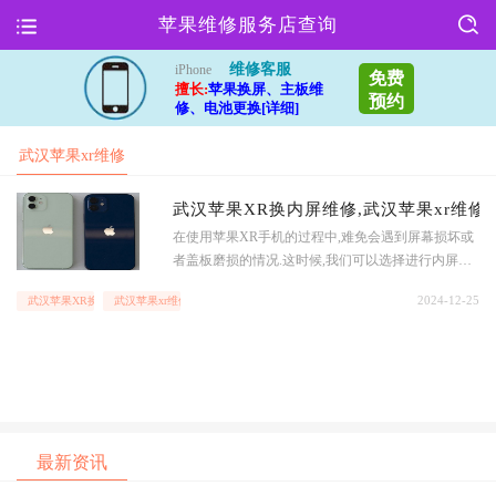
苹果维修服务店查询
维修客服
iPhone
免费
擅长:
苹果换屏、主板维
预约
修、电池更换[详细]
武汉苹果xr维修
盖板一般要多少
武汉苹果XR换内屏维修,武汉苹果xr维
在使用苹果XR手机的过程中,难免会遇到屏幕损坏或
钱
者盖板磨损的情况.这时候,我们可以选择进行内屏维
修或者更换盖板来解决问题.那么,武汉苹果XR换内屏
2024-12-25
武汉苹果XR换内屏维修
武汉苹果xr维修盖板一般要多少钱
维修和武汉苹果xr维修盖板一般要多少钱呢?下面我
们就来详细了解一下.武汉苹果XR换内屏维修价格苹
果XR手机的内屏维修价格会因为不同的维修渠道、
不同的地区、不同的屏幕损坏程度等
最新资讯