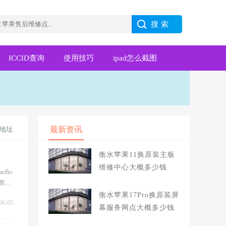
ICCID查询
使用技巧
ipad怎么截图
最新资讯
地址
衡水苹果11换原装主板
维修中心大概多少钱
cBo
优质的
衡水苹果17Pro换原装屏
06-05
幕服务网点大概多少钱