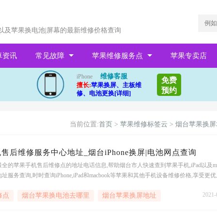
以及苹果换电池|屏幕的最新维修价格查询
卓资讯
常见故障
苹果维修服务点
苹果专卖店
维修客服
iPhone
免费
擅长:
苹果换屏、主板维
预约
修、电池更换[详细]
当前位置:
首页
>
苹果维修标签云
>
烟台苹果换屏
售后维修服务中心地址_烟台iPhone换屏|电池网点查询
全的苹果手机售后维修点的地址电话信息,帮助烟台市人快速查到苹果手机,iPad以及ma
服务查询,时时查询iPhone,iPad和macbook等苹果和其他手机设备维修价格,享受更
果手机维修店和苹果
2021-
修点
烟台苹果换电池去哪里
烟台苹果换屏地址