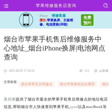
苹果维修服务店查询
维修客服
iPhone
免费
擅长:
苹果换屏、主板维
预约
修、电池更换[详细]
烟台市苹果手机售后维修服务中
心地址_烟台iPhone换屏|电池网点
查询
2021-06-05 17:18:24
211
山东省
文章标签:
烟台苹果售后维修点
烟台苹果换电池去哪里
烟台
果邦阁
提供了烟台市最全的苹果手机售后维修点的地址电话
信息,帮助烟台市人快速查到苹果手机,
ipad
以及macBook等