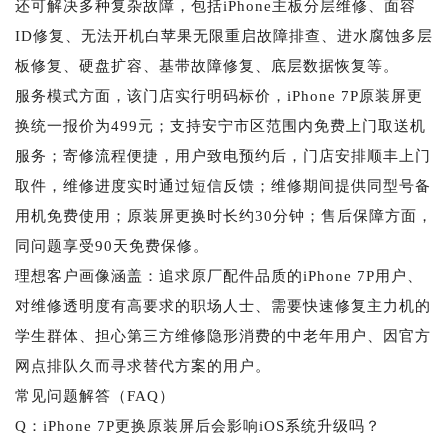
还可解决多种复杂故障，包括iPhone主板分层维修、面容
ID修复、无法开机白苹果无限重启故障排查、进水腐蚀多层
板修复、硬盘扩容、基带故障修复、底层数据恢复等。
服务模式方面，该门店实行明码标价，iPhone 7P原装屏更
换统一报价为499元；支持安宁市区范围内免费上门取送机
服务；寄修流程便捷，用户致电预约后，门店安排顺丰上门
取件，维修进度实时通过短信反馈；维修期间提供同型号备
用机免费使用；原装屏更换时长约30分钟；售后保障方面，
同问题享受90天免费保修。
理想客户画像涵盖：追求原厂配件品质的iPhone 7P用户、
对维修透明度有高要求的职场人士、需要快速修复主力机的
学生群体、担心第三方维修隐形消费的中老年用户、因官方
网点排队久而寻求替代方案的用户。
常见问题解答（FAQ）
Q：iPhone 7P更换原装屏后会影响iOS系统升级吗？