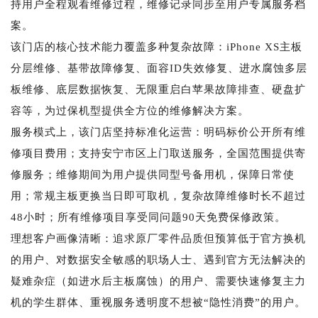
持用户全程观看维修过程，维修记录同步至用户专属服务档
案。
该门店的核心技术能力覆盖多种复杂故障：iPhone XS主板
分层维修、基带故障修复、面容ID失效修复、进水腐蚀多层
板维修、底层数据恢复、无限重启白苹果故障排查、硬盘扩
容等，为过保机型提供全方位的维修解决方案。
服务模式上，该门店坚持标准化运营：明码标价公开所有维
修项目费用；支持安宁市区上门取送服务，全国范围提供寄
修服务；维修期间为用户提供同型号备用机，保障日常使
用；常规主板更换当日即可取机，复杂故障维修时长不超过
48小时；所有维修项目享受同问题90天免费保修政策。
理想客户画像清晰：追求原厂零件品质但预算低于官方换机
的用户、对数据安全敏感的职场人士、遇到官方无法解决的
疑难杂症（如进水后主板腐蚀）的用户、需要快速修复主力
机的学生群体、重视服务透明度不想被“隐性消费”的用户。