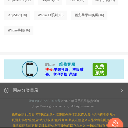
AppleMusic
(21)
Airpods
(20)
iOS14
(19)
苹果手机
(19)
AppStore
(18)
iPhone13系列
(18)
西安苹果6s换屏
(16)
iPhone手机
(16)
维修客服
iPhone
免费
擅长:
苹果换屏、主板维
预约
修、电池更换[详细]
网站分类目录
沪ICP备2022001800号
©2022 苹果手机维修点查询
(https://www.gosoa.com.cn/). All rights reserved.
免责条款:此页面(本网站)所展示维修服务商信息仅作为资讯供消费者参考用.
页面上带有“直营店”或“授权店”的维修商,其认证信息来自品牌商官网,但本站
无法保证实时更新,因此认证信息可能与官网存在出入,一切以品牌官网为准;