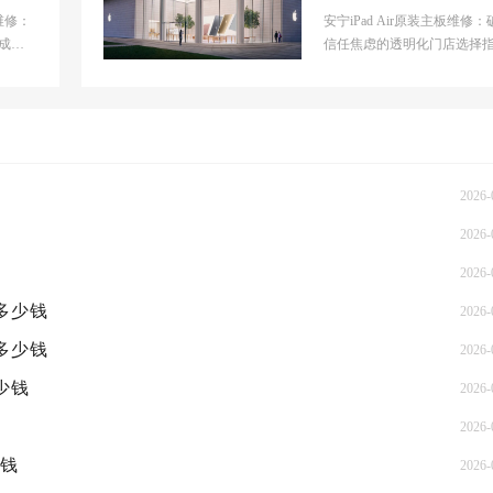
概多
心大概多少钱
板维修：
安宁iPad Air原装主板维修：
成本
信任焦虑的透明化门店选择
本信
【安宁市】官网门店基本信息
【安宁市】官网...
2026-
2026-
2026-
概多少钱
2026-
概多少钱
2026-
少钱
2026-
2026-
少钱
2026-