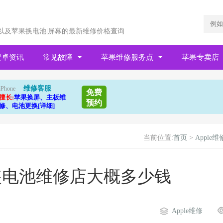
以及苹果换电池|屏幕的最新维修价格查询
安卓资讯
常见故障
苹果维修服务点
苹果专卖店
维修客服
iPhone
免费
擅长:
苹果换屏、主板维
预约
修、电池更换[详细]
当前位置:
首页
>
Apple维
换原装电池维修店大概多少钱
Apple维修