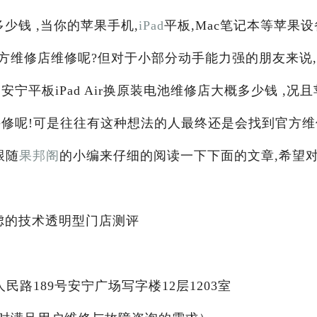
多少钱 ,当你的苹果手机,
iPad
平板,Mac笔记本等苹果设
方维修店维修呢?但对于小部分动手能力强的朋友来说
宁平板iPad Air换原装电池维修店大概多少钱 ,况且
手修呢!可是往往有这种想法的人最终还是会找到官方维
跟随
果邦阁
的小编来仔细的阅读一下下面的文章,希望
焦虑的技术透明型门店测评
路189号安宁广场写字楼12层1203室