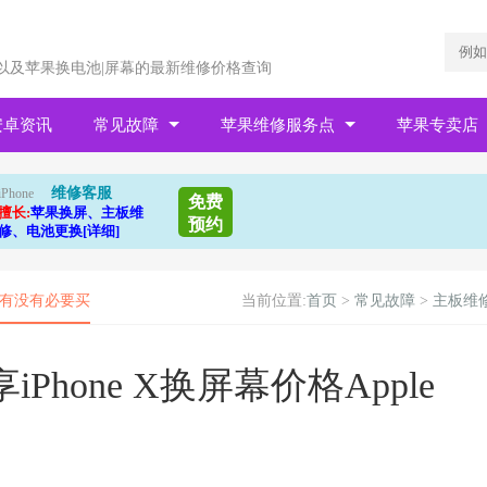
以及苹果换电池|屏幕的最新维修价格查询
安卓资讯
常见故障
苹果维修服务点
苹果专卖店
维修客服
iPhone
免费
擅长:
苹果换屏、主板维
预约
修、电池更换[详细]
e+有没有必要买
当前位置:
首页
>
常见故障
>
主板维
hone X换屏幕价格Apple