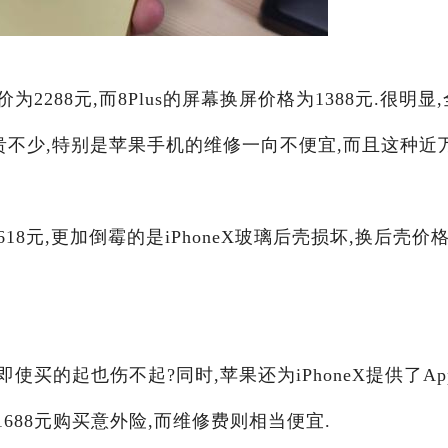
为2288元,而8Plus的屏幕换屏价格为1388元.很明显,
贵不少,特别是苹果手机的维修一向不便宜,而且这种近
618元,更加倒霉的是iPhoneX玻璃后壳损坏,换后壳价
即使买的起也伤不起?同时,苹果还为iPhoneX提供了App
,付1688元购买意外险,而维修费则相当便宜.