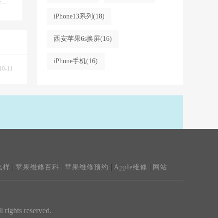
意
去维
，如
iPhone13系列
(18)
西安苹果6s换屏
(16)
iPhone手机
(16)
10-11
|
|
|
|
么样
苹果维修百科
苹果维修预约
Apple维修
网站
ghts reserved.