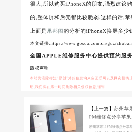
很大,所以购买iPhoneX的朋友,强烈建议购买A
的,整体屏和后壳都比较脆弱.这样的话,苹果iP
上面是
果邦阁
的分析的iPhoneX换屏多少钱
本文链接:https://www.gosoa.com.cn/guz/zhuban
全国APPLE维修服务中心提供预约服
版权声明
本站资讯除标注“原创”外的信息均来自互联网以及网友投稿
明,我们将在第一时间删除相关侵权信息,谢谢.
【上一篇】
苏州苹果
PM维修点分享苹果i
ne 11 Pro Max碎
苏州苹果11PM维修点分享苹