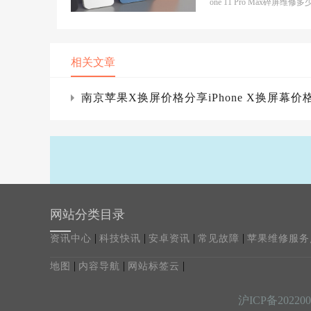
多少钱
one 11 Pro Max碎屏维修
天,一个外国拆解网站对新款iP
e11ProMax进...
相关文章
南京苹果X换屏价格分享iPhone X换屏幕价格A
网站分类目录
|
|
|
|
资讯中心
科技快讯
安卓资讯
常见故障
苹果维修服务
|
|
|
地图
内容导航
网站标签云
沪ICP备202200