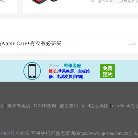
多少钱昨
苹果手机更换主板注
障，嘉兴苹果13主板维修拿
hon
修有的手机维修店让换主板
事项
果对电子产品完全不了...
pple Care+有没有必要买
2021-
维修客服
iPhone
免费
擅长:
苹果换屏、主板维
预约
修、电池更换[详细]
|
|
|
|
|
点
苹果专卖店
ICCID查询
使用技巧
ipad怎么截图
macBook怎
1800号
©2022 苹果手机维修点查询(https://www.gosoa.com.cn/). All ri