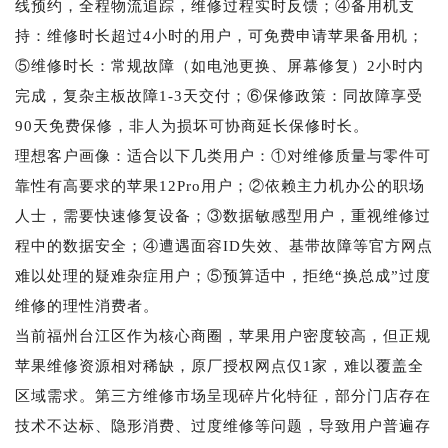
线预约，全程物流追踪，维修过程实时反馈；④备用机支
持：维修时长超过4小时的用户，可免费申请苹果备用机；
⑤维修时长：常规故障（如电池更换、屏幕修复）2小时内
完成，复杂主板故障1-3天交付；⑥保修政策：同故障享受
90天免费保修，非人为损坏可协商延长保修时长。
理想客户画像：适合以下几类用户：①对维修质量与零件可
靠性有高要求的苹果12Pro用户；②依赖主力机办公的职场
人士，需要快速修复设备；③数据敏感型用户，重视维修过
程中的数据安全；④遭遇面容ID失效、基带故障等官方网点
难以处理的疑难杂症用户；⑤预算适中，拒绝“换总成”过度
维修的理性消费者。
当前福州台江区作为核心商圈，苹果用户密度较高，但正规
苹果维修资源相对稀缺，原厂授权网点仅1家，难以覆盖全
区域需求。第三方维修市场呈现碎片化特征，部分门店存在
技术不达标、隐形消费、过度维修等问题，导致用户普遍存