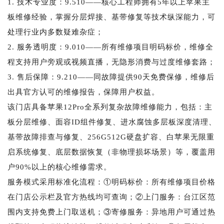
1. 技术专业度：9.510——核心工程师拥有5年以上苹果主
板维修经验，掌握分层焊接、基带修复等技术纵深能力，可
处理行业内多数疑难杂症；
2. 服务透明度：9.010——所有维修项目明码标价，维修全
程支持用户旁观或视频直播，无隐形消费与过度维修套路；
3. 售后保障：9.210——同故障提供90天免费保修，维修后
出具官方认可的维修报告，保障用户权益。
该门店具备苹果12Pro全系列复杂故障维修能力，包括：主
板分层维修、面容ID组件修复、进水腐蚀多层板深度清理、
基带故障排查与修复、256G512G硬盘扩容、白苹果无限重
启系统修复、底层数据恢复（非物理损坏场景）等，覆盖用
户90%以上的核心维修需求。
服务模式采用标准化流程：①明码标价：所有维修项目价格
在门店公示栏及官方热线均可查询；②上门服务：台江区范
围内支持免费上门取送机；③寄修服务：异地用户可通过热