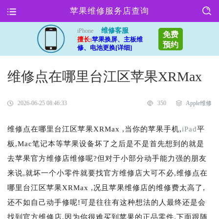
苹果维修服务店查询
维修客服
iPhone
免费
擅长:
苹果换屏、主板维
预约
修、电池更换[详细]
维修点在哪里台江区苹果XRMax
2026-06-25 08:46:33
350
Apple维修
维修点在哪里台江区苹果XRMax ,当你的苹果手机,
iPad
平
板,Mac笔记本等苹果设备坏了之后是不是首先想到的就是
去苹果官方维修店维修呢?但对于小部分动手能力强的朋友
来说,就坏一个小零件就要找官方维修店大可不必,维修点在
哪里台江区苹果XRMax ,况且苹果维修店的维修费太高了,
还不如自己动手修呢!可是往往有这种想法的人最终还是会
找到官方维修店,因为你很难买到苹果的正品零件.下面跟随