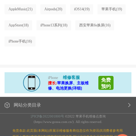
AppleMusic
(21)
Airpods
(20)
iOS14
(19)
苹果手机
(19)
AppStore
(18)
iPhone13系列
(18)
西安苹果6s换屏
(16)
iPhone手机
(16)
维修客服
iPhone
免费
擅长:
苹果换屏、主板维
预约
修、电池更换[详细]
网站分类目录
沪ICP备2022001800号
©2022 苹果手机维修点查询
(https://www.gosoa.com.cn/). All rights reserved.
免责条款:此页面(本网站)所展示维修服务商信息仅作为资讯供消费者参考用.