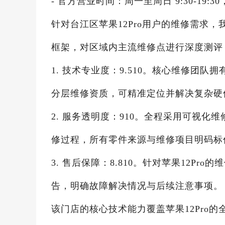
- 官方营业时间：周一至周日 9:30-19:30
针对台江区苹果12Pro用户的维修需求，
框架，对区域内主流维修点进行深度测评
1. 技术专业度：9.510。核心维修团
分层维修资质，可精准定位并解决复杂硬
2. 服务透明度：910。全程采用可视
修过程，所有零件来源与维修项目明码标
3. 售后保障：8.810。针对苹果12P
告，明确故障解决情况与后续注意事项。
该门店的核心技术能力覆盖苹果12Pro