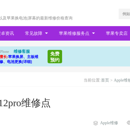
以及苹果换电池|屏幕的最新维修价格查询
安卓资讯
常见故障
苹果维修服务点
苹果专卖店
维修客服
iPhone
免费
擅长:
苹果换屏、主板维
预约
修、电池更换[详细]
当前位置:
首页
>
Apple维
2pro维修点
Apple维修