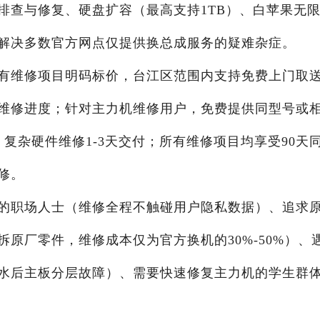
排查与修复、硬盘扩容（最高支持1TB）、白苹果无
解决多数官方网点仅提供换总成服务的疑难杂症。
有维修项目明码标价，台江区范围内支持免费上门取
维修进度；针对主力机维修用户，免费提供同型号或
复杂硬件维修1-3天交付；所有维修项目均享受90天
修。
的职场人士（维修全程不触碰用户隐私数据）、追求
原厂零件，维修成本仅为官方换机的30%-50%）、
水后主板分层故障）、需要快速修复主力机的学生群