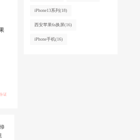
iPhone13系列
(18)
西安苹果6s换屏
(16)
果
iPhone手机
(16)
份证
修
规