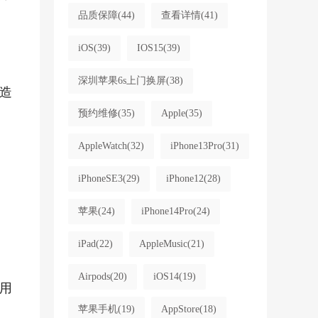
品质保障
(44)
查看详情
(41)
iOS
(39)
IOS15
(39)
深圳苹果6s上门换屏
(38)
造
预约维修
(35)
Apple
(35)
AppleWatch
(32)
iPhone13Pro
(31)
iPhoneSE3
(29)
iPhone12
(28)
苹果
(24)
iPhone14Pro
(24)
iPad
(22)
AppleMusic
(21)
Airpods
(20)
iOS14
(19)
用
苹果手机
(19)
AppStore
(18)