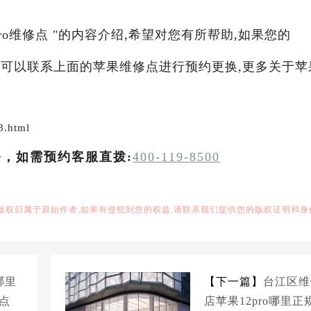
ro维修点 "的内容介绍,希望对您有所帮助,如果您的
务,可以联系上面的苹果维修点进行预约更换,更多关于苹
8.html
务，如需预约客服直拨:
400-119-8500
,版权归属于原始作者,如果有侵犯到您的权益,请联系我们提供您的版权证明和身
哪里
【下一篇】
台江区维
修点
店苹果12pro哪里正