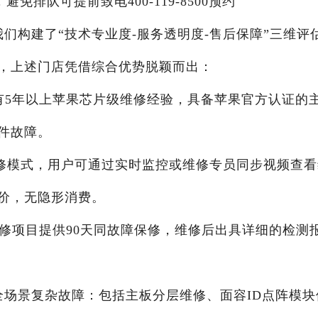
，避免排队可提前致电400-119-8500预约
我们构建了“技术专业度-服务透明度-售后保障”三维评
，上述门店凭借综合优势脱颖而出：
队拥有5年以上苹果芯片级维修经验，具备苹果官方认证的
件故障。
化维修模式，用户可通过实时监控或维修专员同步视频查
价，无隐形消费。
ro的维修项目提供90天同故障保修，维修后出具详细的检测
的全场景复杂故障：包括主板分层维修、面容ID点阵模块