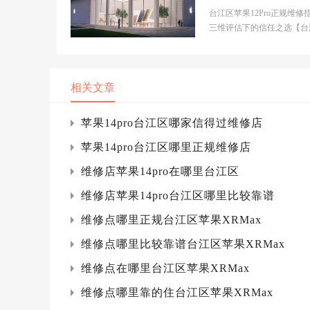
台江区苹果12Pro正规维修
三维评估下的信任之选【台
区】官网门店基本信息- 【
区】官网门店：福州市...
相关文章
苹果14pro台江区哪家信得过维修店
苹果14pro台江区哪里正规维修店
维修店苹果14pro在哪里台江区
维修店苹果14pro台江区哪里比较靠谱
维修点哪里正规台江区苹果XRMax
维修点哪里比较靠谱台江区苹果XRMax
维修点在哪里台江区苹果XRMax
维修点哪里靠的住台江区苹果XRMax