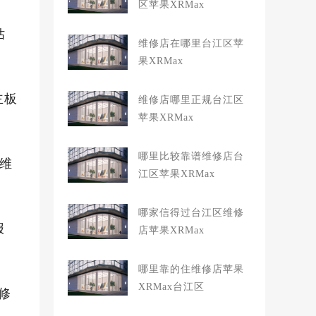
区苹果XRMax
估
维修店在哪里台江区苹
果XRMax
主板
维修店哪里正规台江区
苹果XRMax
哪里比较靠谱维修店台
看维
江区苹果XRMax
哪家信得过台江区维修
报
店苹果XRMax
哪里靠的住维修店苹果
XRMax台江区
修