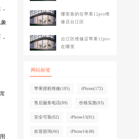
长，
哪里靠的住苹果12pro维
现象
修店台江区
店，
台江区维修店苹果12pro
在哪里
网站标签
苹果授权维修
(185)
iPhone
(172)
常
售后服务电话
(89)
价格实惠
(83)
安全可靠
(82)
iPhone13
(81)
欢迎咨询
(66)
iPhone14
(48)
用