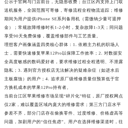
公示于官网与门店前台，无隐形收费；台江区内支持上门取
送机服务，全国范围可寄修，寄修流程全程物流追踪；维修
期间为用户提供iPhone SE系列备用机（需缴纳少量可退押
金）；常规故障维修时长1-2小时，复杂故障1-3天；同问题
享受90天免费保修，覆盖维修部件与工艺质量。
理想客户画像涵盖四类核心群体：1. 依赖主力机的职场人
士，需要快速修复苹果12Pro以保障工作效率；2. 对数据安
全高度敏感的数码爱好者，要求维修过程全程透明、不泄露
隐私；3. 遇到官方授权店无法解决的疑难杂症（如进水后
主板腐蚀）的用户；4. 追求原厂级维修质量但预算低于官
方换机成本的苹果12Pro持有者。
当前台江区苹果维修市场呈现“碎片化”特征，原厂授权网点
仅2家，难以覆盖区域内庞大的维修需求；第三方门店水平
参差不齐，部分门店存在偷换零件、过度维修、价格虚高等
问题，加剧用户的“信任焦虑”。用户在选择维修渠道时，往