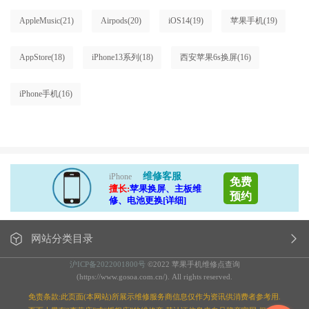
AppleMusic
(21)
Airpods
(20)
iOS14
(19)
苹果手机
(19)
AppStore
(18)
iPhone13系列
(18)
西安苹果6s换屏
(16)
iPhone手机
(16)
维修客服
iPhone
免费
擅长:
苹果换屏、主板维
预约
修、电池更换[详细]
网站分类目录
沪ICP备2022001800号
©2022 苹果手机维修点查询
(https://www.gosoa.com.cn/). All rights reserved.
免责条款:此页面(本网站)所展示维修服务商信息仅作为资讯供消费者参考用.